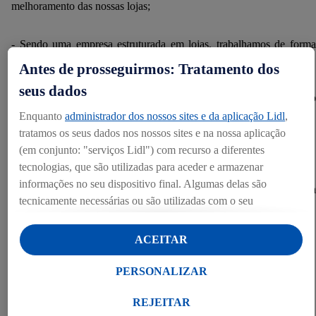
melhoramento das nossas lojas;
- Sendo uma empresa estruturada em lojas, trabalhamos de forma
sistematizada;
Antes de prosseguirmos: Tratamento dos
seus dados
- Caminhos de decisão curtos e simplicidade no processo de trabalho
garantem o sucesso;
Enquanto
administrador dos nossos sites e da aplicação Lidl
,
tratamos os seus dados nos nossos sites e na nossa aplicação
(em conjunto: "serviços Lidl") com recurso a diferentes
- Cumprimos a legislação em vigor e as normas internas;
tecnologias, que são utilizadas para aceder e armazenar
informações no seu dispositivo final. Algumas delas são
- Assumimos a nossa responsabilidade económica, social e ecológica
tecnicamente necessárias ou são utilizadas com o seu
nas nossas atividades empresariais;
consentimento para definições convenientes, para gerar
estatísticas ou para publicidade personalizada dentro e fora dos
ACEITAR
- A justiça é uma norma para com todos na empresa;
serviços Lidl. Se for membro do programa Lidl Plus, os dados
relativos ao seu comportamento de compra na loja também
PERSONALIZAR
- Nós respeitamo-nos e apoiamo-nos mutuamente;
serão tratados para estes fins.
Ao clicar em "Personalizar", pode autorizar finalidades de
REJEITAR