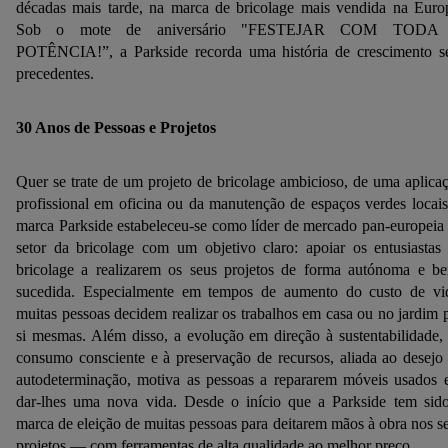
décadas mais tarde, na marca de bricolage mais vendida na Euro
Sob o mote de aniversário "FESTEJAR COM TODA
POTÊNCIA!”, a Parkside recorda uma história de crescimento 
precedentes.
30 Anos de Pessoas e Projetos
Quer se trate de um projeto de bricolage ambicioso, de uma aplica
profissional em oficina ou da manutenção de espaços verdes locais
marca Parkside estabeleceu-se como líder de mercado pan-europeia
setor da bricolage com um objetivo claro: apoiar os entusiastas
bricolage a realizarem os seus projetos de forma autónoma e b
sucedida. Especialmente em tempos de aumento do custo de vi
muitas pessoas decidem realizar os trabalhos em casa ou no jardim 
si mesmas. Além disso, a evolução em direção à sustentabilidade,
consumo consciente e à preservação de recursos, aliada ao desejo
autodeterminação, motiva as pessoas a repararem móveis usados 
dar-lhes uma nova vida. Desde o início que a Parkside tem sid
marca de eleição de muitas pessoas para deitarem mãos à obra nos s
projetos — com ferramentas de alta qualidade ao melhor preço.