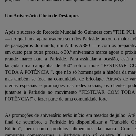
Um Aniversário Cheio de Destaques
Após o sucesso do Recorde Mundial do Guinness com "THE PU
— no qual uma aparafusadora sem fios Parkside puxou o maior av
de passageiros do mundo, um Airbus A380 — e com os preparati
em curso para outra proeza, o 30.º aniversário marca agora o próx
grande marco para a Parkside. Para assinalar a ocasião, está a 
lançada uma campanha de 360º sob o mote “FESTEJAR C
TODA A POTÊNCIA!", que não só homenageia a história da mar
mas também se foca na comunidade de bricolage. Através de vár
ofertas especiais e promoções nas redes sociais, os clientes po
juntar-se à Parkside no movimento "FESTEJAR COM TODA
POTÊNCIA!" e fazer parte de uma comunidade forte.
As promoções de aniversário terão início em meados de julho. Até
final de setembro, a Parkside irá disponibilizar a "Parkside G
Edition", bem como produtos alimentares da marca. Com e
campanha comemorativa, a Parkside não só celebra 30 anos