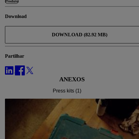
Produto
consulte a nossa
política de proteção de dados
.
Pode consultar
a nossa ficha técnica aqui.
Download
DOWNLOAD (82.92 MB)
Partilhar
ANEXOS
Press kits (1)