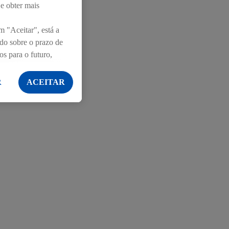
sto de economia
 e obter mais
ivamente, "bons
m "Aceitar", está a
ndo sobre o prazo de
os para o futuro,
R
ACEITAR