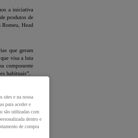
os a iniciativa
 de produtos de
sa Romeu, Head
rias que geram
que visa a luta
uma componente
es habituais”.
ar, aplicado a
s sites e na nossa
njunto, o Lidl
das para aceder e
s de redução de
u são utilizadas com
dade a um preço
personalizada dentro e
portamento de compra