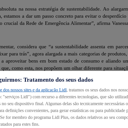
soluta na nossa estratégia de sustentabilidade. Ao alargarm
a, estamos a dar um passo concreto para evitar o desperdício
o crucial da Rede de Emergência Alimentar”, afirma Vanes
entar, considera que “a sustentabilidade assenta em parce
ar para trás”, agora alargada a mais categorias de produtos, 
tes a aproveitar bens em bom estado de consumo e aliando 
es, que, como esta, nos propõem um olhar diferente para situaçõ
guirmos: Tratamento dos seus dados
as da estratégia do Lidl no combate ao desperdício aliment
r dos nossos sites e da aplicação Lidl
, tratamos os seus dados nos nosso
 padaria e pastelaria através destes novos sacos. No seu co
 "serviços Lidl") com recurso a diferentes tecnologias, que são utiliza
is de 21,5 milhões de produtos alimentares através de medida
no seu dispositivo final. Algumas delas são tecnicamente necessárias o
sponibilidade financeira tivessem acesso a artigos de quali
ra definições convenientes, para gerar estatísticas ou para publicidade 
. Se for membro do programa Lidl Plus, os dados relativos ao seu com
atados para estes fins.