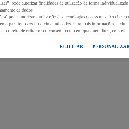
e pastelaria do dia anterior, os clientes participam num ge
zar", pode autorizar finalidades de utilização de forma individualizada
ndo a ideia de que o pão e a pastelaria de qualidade são, efet
atamento de dados.
, só pode autorizar a utilização das tecnologias necessárias. Ao clicar e
mento para todos os fins acima indicados. Para mais informações, inclui
 o direito de retirar o seu consentimento em qualquer altura, com efeit
ca de proteção de dados
.
Pode consultar a nossa ficha técnica aqui.
REJEITAR
PERSONALIZA