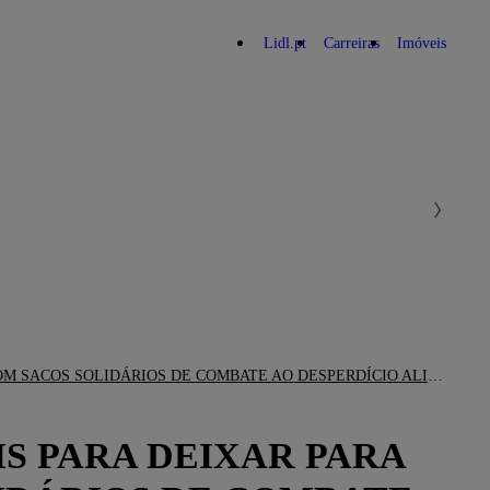
Lidl.pt
Carreiras
Imóveis
LIDL PORTUGAL ALARGA INICIATIVA “BOM DEMAIS PARA DEIXAR PARA TRÁS” À PADARIA E PASTELARIA COM SACOS SOLIDÁRIOS DE COMBATE AO DESPERDÍCIO ALIMENTAR
S PARA DEIXAR PARA