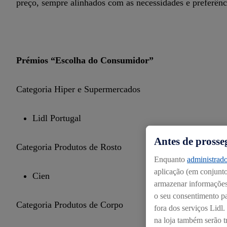
preço, sempre alinhados com as necessidades e preferên
Prémios “Escolha do Consumidor”
Categoria Hiper e Supermercados
Lidl Portugal
Antes de prosse
Categoria Produtos de Rosto
Enquanto
administrado
aplicação (em conjunto:
Cien
armazenar informações 
o seu consentimento pa
Categoria Produtos de Corpo
fora dos serviços Lidl
na loja também serão tr