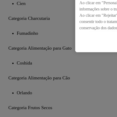
Ao clicar em "Personali
Cien
informações sobre o tr
Ao clicar em "Rejeitar"
Categoria Charcutaria
consentir todo o trata
conservação dos dados e
Fumadinho
consulte a nossa
políti
Categoria Alimentação para Gato
Coshida
Categoria Alimentação para Cão
Orlando
Categoria Frutos Secos