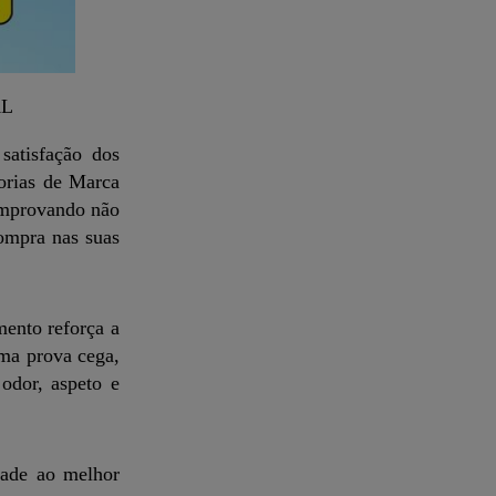
AL
satisfação dos
orias de Marca
comprovando não
ompra nas suas
mento reforça a
uma prova cega,
odor, aspeto e
dade ao melhor