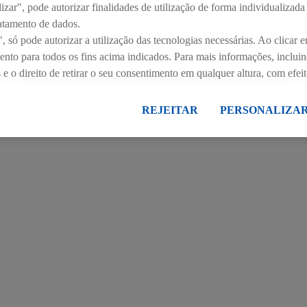
zar", pode autorizar finalidades de utilização de forma individualizada
atamento de dados.
, só pode autorizar a utilização das tecnologias necessárias. Ao clicar e
mento para todos os fins acima indicados. Para mais informações, inclui
 o direito de retirar o seu consentimento em qualquer altura, com efeit
ca de proteção de dados
.
Pode consultar a nossa ficha técnica aqui.
REJEITAR
PERSONALIZA