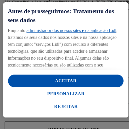
No Carvalhal, a loja está localizada na EN261‑1, 7570‑779 Carvalh
enquanto na Sertã fica na Rua dos Malmequeres, Lote 1. Em ambas
Antes de prosseguirmos: Tratamento dos
lojas, o horário de funcionamento é das 8h às 21h.
seus dados
Enquanto
administrador dos nossos sites e da aplicação Lidl
,
tratamos os seus dados nos nossos sites e na nossa aplicação
(em conjunto: "serviços Lidl") com recurso a diferentes
tecnologias, que são utilizadas para aceder e armazenar
Contactos
informações no seu dispositivo final. Algumas delas são
tecnicamente necessárias ou são utilizadas com o seu
Departamento de Comunicação Corporativa
press@lidl.pt
consentimento para definições convenientes, para gerar
estatísticas ou para publicidade personalizada dentro e fora dos
ACEITAR
serviços Lidl. Se for membro do programa Lidl Plus, os dados
Categorias
relativos ao seu comportamento de compra na loja também
PERSONALIZAR
Infraestruturas
serão tratados para estes fins.
Ao clicar em "Personalizar", pode autorizar finalidades de
REJEITAR
Download
utilização de forma individualizada e obter mais informações
sobre o tratamento de dados.
Ao clicar em "Rejeitar", só pode autorizar a utilização das