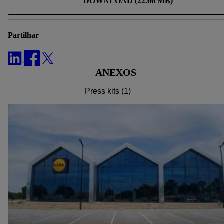
DOWNLOAD (22.66 MB)
tecnologias necessárias. Ao clicar em "Aceitar", está a
consentir todo o tratamento para todos os fins acima indicados.
Para mais informações, incluindo sobre o prazo de
Partilhar
conservação dos dados e o direito de retirar o seu
consentimento em qualquer altura, com efeitos para o futuro,
consulte a nossa
política de proteção de dados
.
Pode consultar
ANEXOS
a nossa ficha técnica aqui.
Press kits (1)