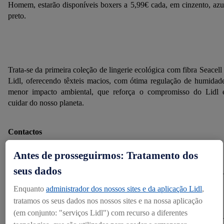
Homem, estarão disponíveis boxers a 5,99€ cada, em cinzento, azu
preto.
Trata-se da primeira coleção de lingerie ecológica com fibra Seacell
Lidl, oferecendo têxteis macios, com ótima regulação de humidad
menor impacto ambiental, que reforça o compromisso do Lidl
cuidar do nosso planeta.
Contactos
Departamento de Comunicação Corporativa
Antes de prosseguirmos: Tratamento dos
press@lidl.pt
seus dados
Enquanto
administrador dos nossos sites e da aplicação Lidl
,
Categorias
tratamos os seus dados nos nossos sites e na nossa aplicação
Produto
(em conjunto: "serviços Lidl") com recurso a diferentes