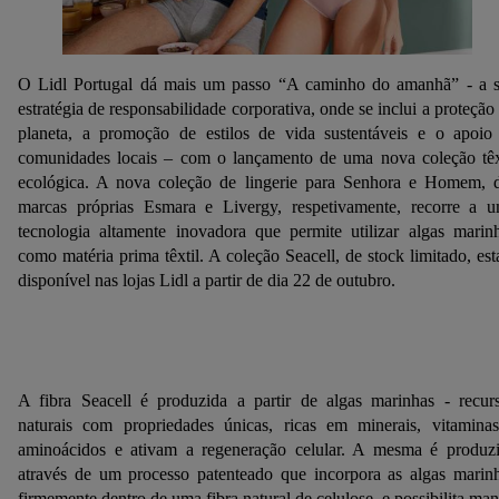
O Lidl Portugal dá mais um passo “A caminho do amanhã” - a 
estratégia de responsabilidade corporativa, onde se inclui a proteção
planeta, a promoção de estilos de vida sustentáveis e o apoio
comunidades locais – com o lançamento de uma nova coleção têx
ecológica. A nova coleção de lingerie para Senhora e Homem, 
marcas próprias Esmara e Livergy, respetivamente, recorre a 
tecnologia altamente inovadora que permite utilizar algas marin
como matéria prima têxtil. A coleção Seacell, de stock limitado, est
disponível nas lojas Lidl a partir de dia 22 de outubro.
A fibra Seacell é produzida a partir de algas marinhas - recur
naturais com propriedades únicas, ricas em minerais, vitamina
aminoácidos e ativam a regeneração celular. A mesma é produz
através de um processo patenteado que incorpora as algas marin
firmemente dentro de uma fibra natural de celulose, e possibilita man