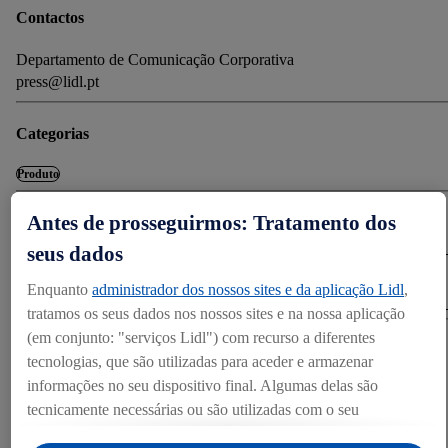
Contactos
Departamento de Comunicação Corporativa
press@lidl.pt
Categorias
Produto
Antes de prosseguirmos: Tratamento dos
Download
seus dados
DOWNLOAD (3.78 MB)
Enquanto
administrador dos nossos sites e da aplicação Lidl
,
tratamos os seus dados nos nossos sites e na nossa aplicação
(em conjunto: "serviços Lidl") com recurso a diferentes
Partilhar
tecnologias, que são utilizadas para aceder e armazenar
informações no seu dispositivo final. Algumas delas são
tecnicamente necessárias ou são utilizadas com o seu
ANEXOS
consentimento para definições convenientes, para gerar