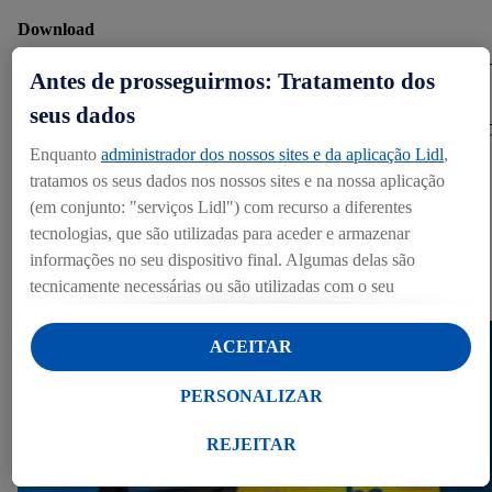
Download
Antes de prosseguirmos: Tratamento dos
DOWNLOAD (4.65 MB)
seus dados
Enquanto
administrador dos nossos sites e da aplicação Lidl
,
Partilhar
tratamos os seus dados nos nossos sites e na nossa aplicação
(em conjunto: "serviços Lidl") com recurso a diferentes
tecnologias, que são utilizadas para aceder e armazenar
ANEXOS
informações no seu dispositivo final. Algumas delas são
tecnicamente necessárias ou são utilizadas com o seu
Press kits (1)
consentimento para definições convenientes, para gerar
estatísticas ou para publicidade personalizada dentro e fora dos
ACEITAR
serviços Lidl. Se for membro do programa Lidl Plus, os dados
relativos ao seu comportamento de compra na loja também
PERSONALIZAR
serão tratados para estes fins.
Ao clicar em "Personalizar", pode autorizar finalidades de
REJEITAR
utilização de forma individualizada e obter mais informações