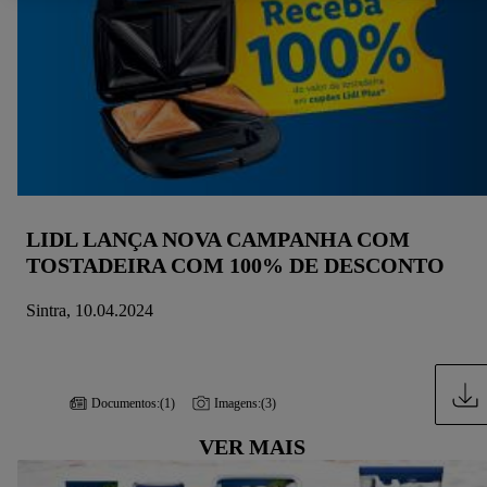
sobre o tratamento de dados.
Ao clicar em "Rejeitar", só pode autorizar a utilização das
tecnologias necessárias. Ao clicar em "Aceitar", está a
consentir todo o tratamento para todos os fins acima indicados.
Para mais informações, incluindo sobre o prazo de
conservação dos dados e o direito de retirar o seu
consentimento em qualquer altura, com efeitos para o futuro,
consulte a nossa
política de proteção de dados
.
Pode consultar
a nossa ficha técnica aqui.
LIDL LANÇA NOVA CAMPANHA COM
TOSTADEIRA COM 100% DE DESCONTO
Sintra, 10.04.2024
Documentos:
(1)
Imagens:
(3)
VER MAIS