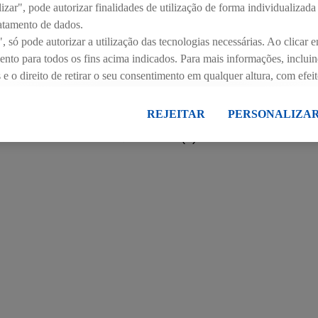
zar", pode autorizar finalidades de utilização de forma individualizada
atamento de dados.
, só pode autorizar a utilização das tecnologias necessárias. Ao clicar e
mento para todos os fins acima indicados. Para mais informações, inclui
 o direito de retirar o seu consentimento em qualquer altura, com efeit
ca de proteção de dados
.
Pode consultar a nossa ficha técnica aqui.
ANEXOS
REJEITAR
PERSONALIZA
Press kits (1)