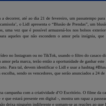
 a decorrer, até ao dia 21 de fevereiro, um passatempo para
 camisola’, o Lidl apresenta o “Blusão de Prendas”, um blus
s, uma vez que é possível armazená-los nos bolsos exteriore
 para aqueles que não escondem o amor pela insígnia, que
ídeo no Instagram ou no TikTok, usando o filtro do casaco di
 amor pela marca, terão então a oportunidade de ganhar este
rto. Para tal, devem identificar o Lidl e usar a hashtag #Bl
 escolha, sendo os vencedores, que serão anunciados a 24 de 
uma campanha com a criatividade d’O Escritório. O filme da 
 e que estará presente em digital -, mostra um rapaz a passea
não deixa ninguém indiferente e somam-se as reações ao que l