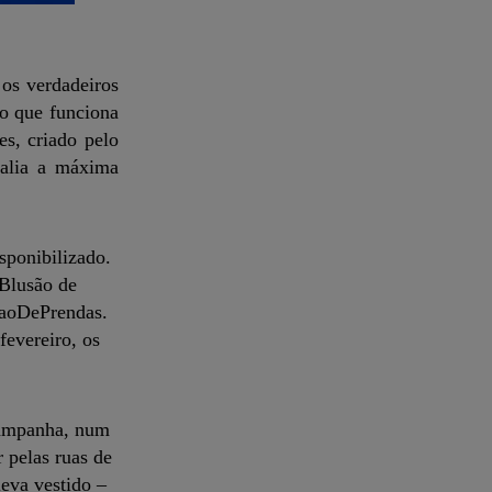
 os verdadeiros
ão que funciona
s, criado pelo
 alia a máxima
sponibilizado.
 Blusão de
usaoDePrendas.
fevereiro, os
campanha, num
r pelas ruas de
eva vestido –