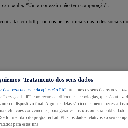
da campanha, “Um amor assim não tem comparação”.
ntradas em lidl.pt ou nos perfis oficiais das redes sociais do
guirmos: Tratamento dos seus dados
r dos nossos sites e da aplicação Lidl
, tratamos os seus dados nos nosso
 "serviços Lidl") com recurso a diferentes tecnologias, que são utiliza
no seu dispositivo final. Algumas delas são tecnicamente necessárias o
ra definições convenientes, para gerar estatísticas ou para publicidade 
. Se for membro do programa Lidl Plus, os dados relativos ao seu com
atados para estes fins.