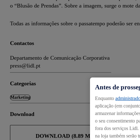
o “Blusão de Prendas”. Sobre a imagem, surge o mote 
Todas as informações sobre o passatempo poderão ser enco
Contactos
Departamento de Comunicação Corporativa
press@lidl.pt
Categorias
Antes de prosse
Marketing
Enquanto
administrado
aplicação (em conjunto:
armazenar informações 
Download
o seu consentimento pa
fora dos serviços Lidl
DOWNLOAD (8.89 MB)
na loja também serão tr